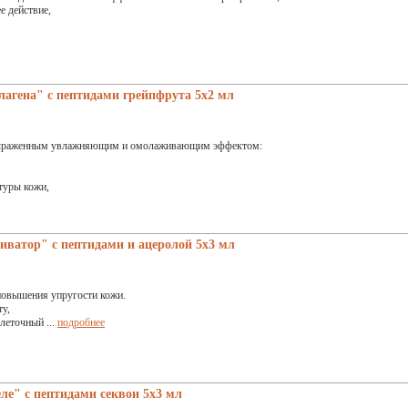
е действие,
агена" с пептидами грейпфрута 5x2 мл
выраженным увлажняющим и омолаживающим эффектом:
туры кожи,
ватор" с пептидами и ацеролой 5x3 мл
повышения упругости кожи.
у,
леточный ...
подробнее
ле" с пептидами секвои 5x3 мл