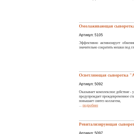
Омолаживающая сыворотка о
Артикул: 5105
Эффективно активизирует обменн
значительно сократить мешки под гл
Осветляющая сыворотка "An
Артикул: 5092
Оказывает комплексное действие -
предупреждает преждевременное ста
повышает синтез коллагена,
...
подробнее
Ревитализирующая сыворотк
Артикул: 5097