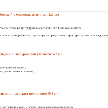
booster" с олигопептидами сои 5x3 мл
во с высокой концентрацией биологически активных компонентов,
активность фибробластов, предотвращая разрушение структуры дермы и преждеврем
тидами и гиалуроновой кислотой 5x2 мл
ное увлажнение кожи,
ми, защитными свойствами,
птидами и морским коллагеном 5x3 мл
е подтягивание кожи – эффект биологического армирования,