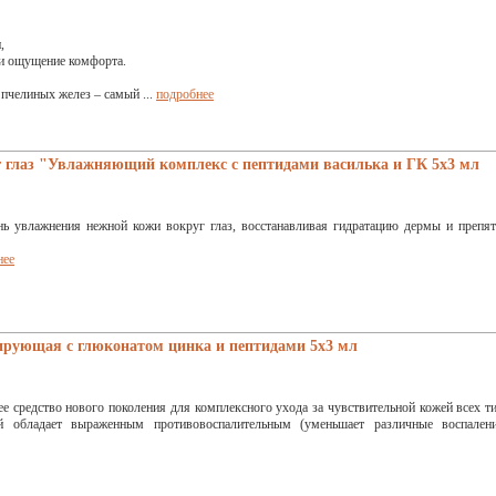
,
 и ощущение комфорта.
 пчелиных желез – самый ...
подробнее
 глаз "Увлажняющий комплекс с пептидами василька и ГК 5х3 мл
ь увлажнения нежной кожи вокруг глаз, восстанавливая гидратацию дермы и препят
нее
рующая с глюконатом цинка и пептидами 5x3 мл
средство нового поколения для комплексного ухода за чувствительной кожей всех ти
й обладает выраженным противовоспалительным (уменьшает различные воспален