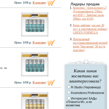
Цена: 1450 р.
В корзину
Лидеры продаж
Комплекс "Анти-возраст-2"
(Гидроактиватор 250мл,
арт.4103 + Лифтинг крем
200мл, арт.4110)
Крем лифтинг для век 30
мл ( в пластиковом тюбике)
GREEN FORMULA
Интенсивный
Цена: 1450 р.
В корзину
восстанавливающий ночной
крем "био-актив" 50 мл (в
пластике)
сы на
Какая линия
косметики вас
заинтересовала?
Цена: 1450 р.
В корзину
R-Studio (Чаровница)
Kosmoteros Professional
Интересуют БАДы
«Планета М», а не
косметика