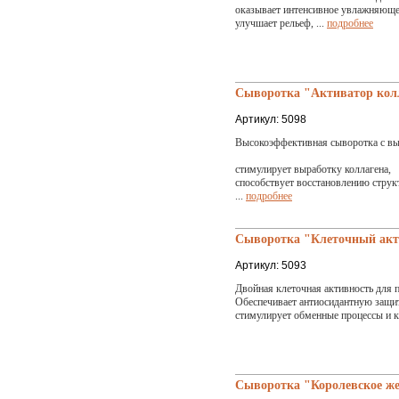
оказывает интенсивное увлажняюще
улучшает рельеф, ...
подробнее
Сыворотка "Активатор колл
Артикул: 5098
Высокоэффективная сыворотка с 
стимулирует выработку коллагена,
способствует восстановлению струк
...
подробнее
Сыворотка "Клеточный акти
Артикул: 5093
Двойная клеточная активность для 
Обеспечивает антиосидантную защит
стимулирует обменные процессы и к
Сыворотка "Королевское же