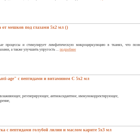
т мешков под глазами 5x2 мл ()
ые процессы и стимулирует лимфатическую микроциркуляцию в тканях, что позв
азами, а также улучшить упругость ...
подробнее
ti-age" с пептидами и витамином С 5x2 мл
 увлажняющее, регенерирующее, антиоксидантное, иммунокорректирующее,
рение,
а с пептидами голубой лилии и маслом карите 5x3 мл