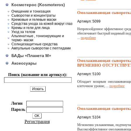
Космотерос (Kosmoteros)
Очищение и тонизация
Омолаживающая сыворотка 
Сыворотки и концентраты
Кремовые и гелевые маски
Артикул: 5099
Средства ухода за кожей вокруг глаз
Кремы и гели для лица
Непревзойденное эффективное сред
Уход за телом
обеспечивает быстрый видимый под
Альгинатные , тонизирующие и
...
подробнее
термо- маски
Солнцезащитные средства
Ампульные сыворотки с пептидами
БАДы «Планета М»
Омолаживающая сыворотка "
Аксессуары
ВРЕМЕННО ОТСУТСТВУЕ
Артикул: 5100
Поиск (название или артикул):
Обладает мощным омолаживающим
клеточном уровне, ...
подробнее
Логин
Омолаживающая сыворотка д
Пароль
Артикул: 5104
Регистрация
Мгновенно увлажненная, подтянутая
Высокоэффективное омолаживающее 