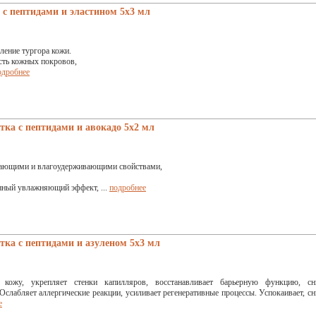
 пептидами и эластином 5x3 мл
ление тургора кожи.
сть кожных покровов,
одробнее
а с пептидами и авокадо 5x2 мл
ающими и влагоудерживающими свойствами,
нный увлажняющий эффект, ...
подробнее
а с пептидами и азуленом 5х3 мл
 кожу, укрепляет стенки капилляров, восстанавливает барьерную функцию, сн
слабляет аллергические реакции, усиливает регенеративные процессы. Успокаивает, с
е