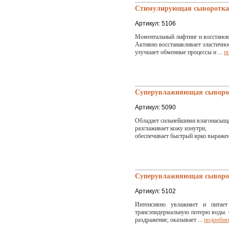
Стимулирующая сыворотка с
Артикул: 5106
Моментальный лифтинг и восстанов
Активно восстанавливает эластично
улучшает обменные процессы и ...
п
Суперувлажняющая сыворотк
Артикул: 5090
Обладает сильнейшими влагонасыщ
разглаживает кожу изнутри,
обеспечивает быстрый ярко выраже
Суперувлажняющая сыворотк
Артикул: 5102
Интенсивно увлажняет и питает
трансэпидермальную потерю воды. О
раздражение, оказывает ...
подробне