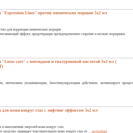
"Expression Lines" против мимических морщин 5x2 мл
ство для коррекции мимических морщин
тягивающий эффект, предотвращая преждевременное старение и мелкие морщинки.
Lotus care" с пептидами и гиалуроновой кислотой 5x2 мл (
Т)
, интенсивно увлажняющим, биостимулирующим действием, активизирует процес
ля кожи вокруг глаз с лифтинг эффектом 5х2 мл
 и наполненная энергией кожа вокруг глаз.
средство защищает чувствительную кожу вокруг глаз от ...
подробнее