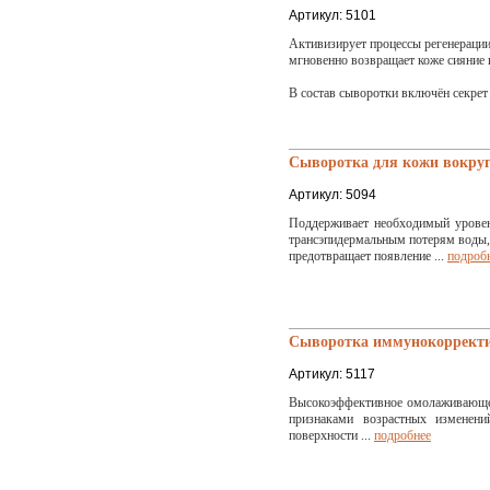
Артикул: 5101
Активизирует процессы регенерации
мгновенно возвращает коже сияние
В состав сыворотки включён секрет
Сыворотка для кожи вокруг
Артикул: 5094
Поддерживает необходимый уровен
трансэпидермальным потерям воды,
предотвращает появление ...
подроб
Сыворотка иммунокорректи
Артикул: 5117
Высокоэффективное омолаживающее 
признаками возрастных изменени
поверхности ...
подробнее