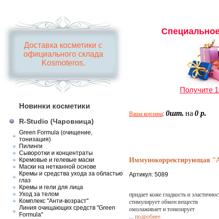
Специальное
Доставка косметики с
официального склада
Kosmoteros.
Получите 1
Новинки косметики
0шт.
на
0 р.
Ваша корзина
:
R-Studio (Чаровница)
Green Formula (очищение,
тонизация)
Пилинги
Сыворотки и концентраты
Кремовые и гелевые маски
Иммунокорректирующая "Ant
Маски на нетканной основе
Кремы и средства ухода за областью
Артикул: 5089
глаз
Кремы и гели для лица
Уход за телом
придает коже гладкость и эластичнос
Комплекс "Анти-возраст"
стимулирует обмен веществ
Линия очищающих средств "Green
омолаживает и тонизирует
Formula"
...
подробнее