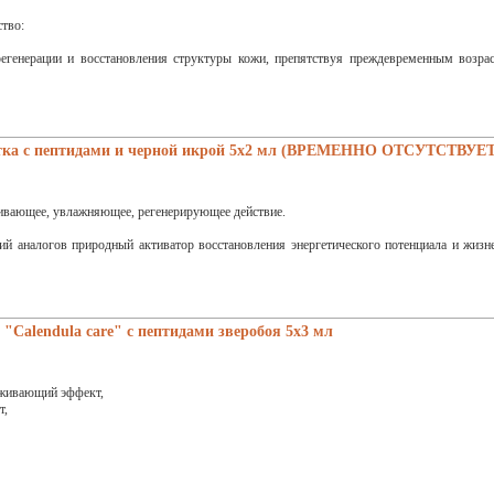
тво:
регенерации и восстановления структуры кожи, препятствуя преждевременным возра
тка с пептидами и черной икрой 5x2 мл (ВРЕМЕННО ОТСУТСТВУЕТ
ивающее, увлажняющее, регенерирующее действие.
й аналогов природный активатор восстановления энергетического потенциала и жизн
Calendula care" с пептидами зверобоя 5x3 мл
живающий эффект,
т,