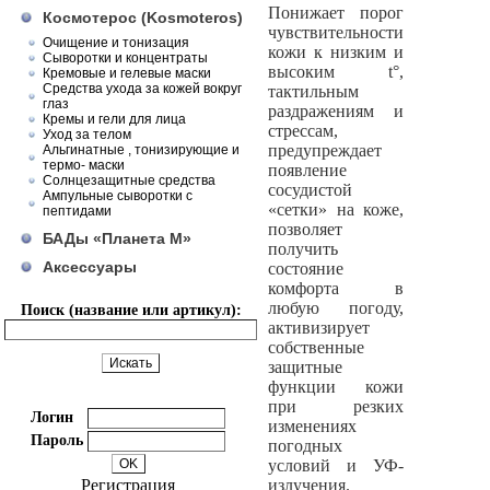
Понижает порог
Космотерос (Kosmoteros)
чувствительности
Очищение и тонизация
кожи к низким и
Сыворотки и концентраты
высоким t°,
Кремовые и гелевые маски
Средства ухода за кожей вокруг
тактильным
глаз
раздражениям и
Кремы и гели для лица
стрессам,
Уход за телом
предупреждает
Альгинатные , тонизирующие и
термо- маски
появление
Солнцезащитные средства
сосудистой
Ампульные сыворотки с
«сетки» на коже,
пептидами
позволяет
БАДы «Планета М»
получить
Аксессуары
состояние
комфорта в
любую погоду,
Поиск (название или артикул):
активизирует
собственные
защитные
функции кожи
при резких
Логин
изменениях
Пароль
погодных
условий и УФ-
Регистрация
излучения.