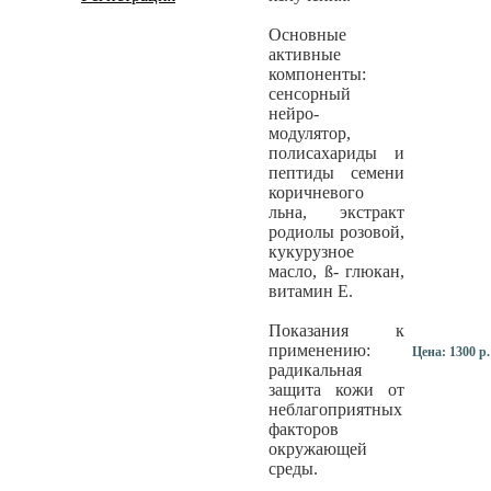
Основные
активные
компоненты:
сенсорный
нейро-
модулятор,
полисахариды и
пептиды семени
коричневого
льна, экстракт
родиолы розовой,
кукурузное
масло, ß- глюкан,
витамин Е.
Показания к
применению:
Цена:
1300 р.
радикальная
защита кожи от
неблагоприятных
факторов
окружающей
среды.