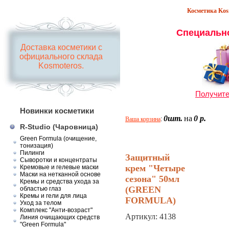
Косметика Kosm
Специальн
Доставка косметики с
официального склада
Kosmoteros.
Получите
Новинки косметики
0шт.
на
0 р.
Ваша корзина
:
R-Studio (Чаровница)
Green Formula (очищение,
тонизация)
Пилинги
Защитный
Сыворотки и концентраты
крем "Четыре
Кремовые и гелевые маски
Маски на нетканной основе
сезона" 50мл
Кремы и средства ухода за
(GREEN
областью глаз
Кремы и гели для лица
FORMULA)
Уход за телом
Комплекс "Анти-возраст"
Артикул:
4138
Линия очищающих средств
"Green Formula"