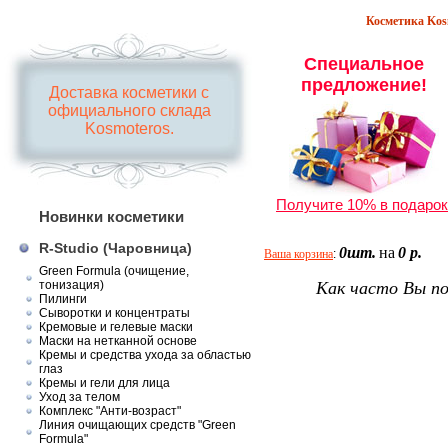
Косметика Kosm
Специальное
предложение!
Доставка косметики с
официального склада
Kosmoteros.
Получите 10% в подарок
Новинки косметики
R-Studio (Чаровница)
0шт.
на
0 р.
Ваша корзина
:
Green Formula (очищение,
тонизация)
Как часто Вы по
Пилинги
Сыворотки и концентраты
Кремовые и гелевые маски
Маски на нетканной основе
Кремы и средства ухода за областью
глаз
Кремы и гели для лица
Уход за телом
Комплекс "Анти-возраст"
Линия очищающих средств "Green
Formula"