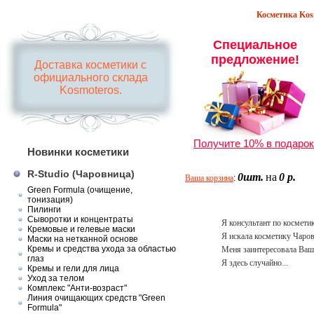
Косметика Kosm
Специальное
предложение!
Доставка косметики с
официального склада
Kosmoteros.
Получите 10% в подарок
Новинки косметики
R-Studio (Чаровница)
0шт.
на
0 р.
Ваша корзина
:
Green Formula (очищение,
тонизация)
Пилинги
Сыворотки и концентраты
Я консультант по космети
Кремовые и гелевые маски
Я искала косметику Чаро
Маски на нетканной основе
Кремы и средства ухода за областью
Меня заинтересовала Ваш
глаз
Я здесь случайно...
Кремы и гели для лица
Уход за телом
Комплекс "Анти-возраст"
Линия очищающих средств "Green
Formula"