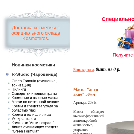
Специально
Доставка косметики с
официального склада
Kosmoteros.
Получите 
Новинки косметики
0шт.
на
0 р.
Ваша корзина
:
R-Studio (Чаровница)
Green Formula (очищение,
тонизация)
Пилинги
Маска "анти-
Сыворотки и концентраты
акне" 50мл
Кремовые и гелевые маски
Маски на нетканной основе
Артикул:
2681s
Кремы и средства ухода за
областью глаз
Маска обладает
Кремы и гели для лица
высокоэффективной
Уход за телом
антимикробной
Комплекс "Анти-возраст"
активностью,
Линия очищающих средств
устраняет
"Green Formula"