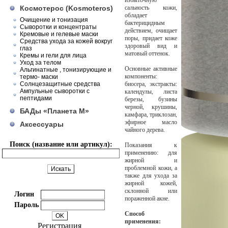
избыточную
Космотерос (Kosmoteros)
сальность кожи,
обладает
Очищение и тонизация
бактерицидным
Сыворотки и концентраты
действием, очищает
Кремовые и гелевые маски
поры, придает коже
Средства ухода за кожей вокруг
здоровый вид и
глаз
матовый оттенок.
Кремы и гели для лица
Уход за телом
Основные активные
Альгинатные , тонизирующие и
компоненты:
термо- маски
Солнцезащитные средства
биосера, экстракты:
Ампульные сыворотки с
календулы, листа
пептидами
березы, бузины
черной, крушины,
БАДы «Планета М»
камфара, триклозан,
эфирное масло
Аксессуары
чайного дерева.
Поиск (название или артикул):
Показания к
применению: для
жирной и
проблемной кожи, а
также для ухода за
жирной кожей,
склонной или
Логин
пораженной акне.
Пароль
Способ
применения:
Регистрация