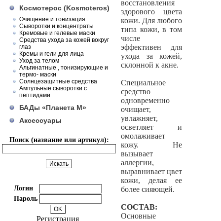
восстановления
Космотерос (Kosmoteros)
здорового цвета
Очищение и тонизация
кожи. Для любого
Сыворотки и концентраты
типа кожи, в том
Кремовые и гелевые маски
числе
Средства ухода за кожей вокруг
эффективен для
глаз
Кремы и гели для лица
ухода за кожей,
Уход за телом
склонной к акне.
Альгинатные , тонизирующие и
термо- маски
Солнцезащитные средства
Специальное
Ампульные сыворотки с
средство
пептидами
одновременно
БАДы «Планета М»
очищает,
увлажняет,
Аксессуары
осветляет и
омолаживает
Поиск (название или артикул):
кожу. Не
вызывает
аллергии,
выравнивает цвет
кожи, делая ее
Логин
более сияющей.
Пароль
СОСТАВ:
Основные
Регистрация