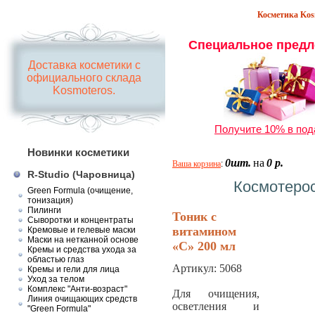
Косметика Kosm
Специальное предл
Доставка косметики с
официального склада
Kosmoteros.
Получите 10% в под
Новинки косметики
0шт.
на
0 р.
Ваша корзина
:
R-Studio (Чаровница)
Космотерос
Green Formula (очищение,
тонизация)
Пилинги
Тоник с
Сыворотки и концентраты
витамином
Кремовые и гелевые маски
Маски на нетканной основе
«С» 200 мл
Кремы и средства ухода за
областью глаз
Артикул:
5068
Кремы и гели для лица
Уход за телом
Комплекс "Анти-возраст"
Для очищения,
Линия очищающих средств
осветления и
"Green Formula"