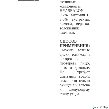
активные
компоненты:
HYASEALON
0,7%, витамин С
3,0%, экстракты:
лимона, вереска,
толокнянки,
ежевики.
СПОСОБ
ПРИМЕНЕНИЯ:
Смочить ватные
диски тоником и
осторожно
протереть лицо,
шею и декольте.
Не требует
смывания водой,
кожа тщательно
очищена и готова
к следующему
этапу ухода.
Цена:
2150 р.