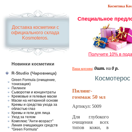
Косметика Kosm
Специальное предл
Доставка косметики с
официального склада
Kosmoteros.
Получите 10% в пода
Новинки косметики
0шт.
на
0 р.
Ваша корзина
:
R-Studio (Чаровница)
Космотерос 
Green Formula (очищение,
тонизация)
Пилинги
Пилинг-
Сыворотки и концентраты
гоммаж 50 мл
Кремовые и гелевые маски
Маски на нетканной основе
Кремы и средства ухода за
Артикул:
5009
областью глаз
Кремы и гели для лица
Для глубокого
Уход за телом
Комплекс "Анти-возраст"
очищения всех
Линия очищающих средств
типов кожи, в
"Green Formula"