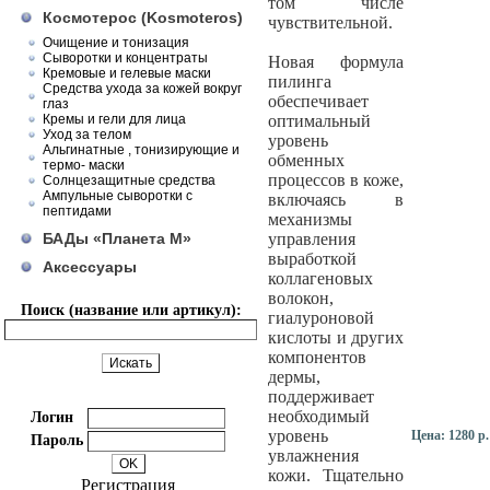
том числе
Космотерос (Kosmoteros)
чувствительной.
Очищение и тонизация
Сыворотки и концентраты
Новая формула
Кремовые и гелевые маски
пилинга
Средства ухода за кожей вокруг
обеспечивает
глаз
Кремы и гели для лица
оптимальный
Уход за телом
уровень
Альгинатные , тонизирующие и
обменных
термо- маски
процессов в коже,
Солнцезащитные средства
Ампульные сыворотки с
включаясь в
пептидами
механизмы
БАДы «Планета М»
управления
выработкой
Аксессуары
коллагеновых
волокон,
Поиск (название или артикул):
гиалуроновой
кислоты и других
компонентов
дермы,
поддерживает
необходимый
Логин
уровень
Цена:
1280 р.
Пароль
увлажнения
кожи. Тщательно
Регистрация