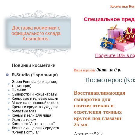
Косметика Kosm
Специальное пред
Доставка косметики с
официального склада
Kosmoteros.
Получите 10% в по
Новинки косметики
0шт.
на
0 р.
Ваша корзина
:
R-Studio (Чаровница)
Космотерос (Ko
Green Formula (очищение,
тонизация)
Пилинги
Восстанавливающая
Сыворотки и концентраты
сыворотка для
Кремовые и гелевые маски
Маски на нетканной основе
снятия отеков и
Кремы и средства ухода за
осветления темных
областью глаз
Кремы и гели для лица
кругов под глазами
Уход за телом
25 мл
Комплекс "Анти-возраст"
Линия очищающих средств
"Green Formula"
Артикул:
5214