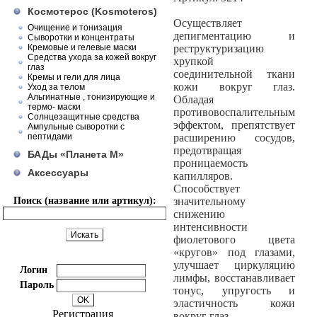
Космотерос (Kosmoteros)
Осуществляет
Очищение и тонизация
депигментацию и
Сыворотки и концентраты
Кремовые и гелевые маски
реструктуризацию
Средства ухода за кожей вокруг
хрупкой
глаз
соединительной ткани
Кремы и гели для лица
кожи вокруг глаз.
Уход за телом
Альгинатные , тонизирующие и
Обладая
термо- маски
противовоспалительным
Солнцезащитные средства
эффектом, препятствует
Ампульные сыворотки с
пептидами
расширению сосудов,
предотвращая
БАДы «Планета М»
проницаемость
Аксессуары
капилляров.
Способствует
Поиск (название или артикул):
значительному
снижению
интенсивности
фиолетового цвета
«кругов» под глазами,
улучшает циркуляцию
Логин
лимфы, восстанавливает
Пароль
тонус, упругость и
эластичность кожи
Регистрация
вокруг глаз.