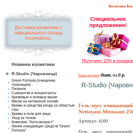
Косметика Kosm
Специальное
предложение!
Доставка косметики с
официального склада
Kosmoteros.
Получите 10% в подарок
Новинки косметики
R-Studio (Чаровница)
0шт.
на
0 р.
Ваша корзина
:
Green Formula (очищение,
R-Studio (Чаровн
тонизация)
Пилинги
Сыворотки и концентраты
Кремовые и гелевые маски
Маски на нетканной основе
Гель-мусс очищающий 
Кремы и средства ухода за областью
глаз
Nettoyant Moussant 25
Кремы и гели для лица
Уход за телом
Артикул:
4100
Комплекс "Анти-возраст"
Линия очищающих средств "Green
Formula"
Гель -мусс очищающий