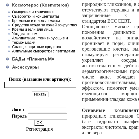
природных гликозидов, в 
Космотерос (Kosmoteros)
отсутствуют отдушка и в
Очищение и тонизация
запрещенные к ис
Сыворотки и концентраты
стандартом ECOCERT.
Кремовые и гелевые маски
Средства ухода за кожей вокруг глаз
Очищающее мягкое ср
Кремы и гели для лица
поколения деликатн
Уход за телом
воздействует на эпиде
Альгинатные , тонизирующие и
термо- маски
проникает в поры, очища
Солнцезащитные средства
ороговевшие клетки, вы
Ампульные сыворотки с пептидами
стимулирует регенерац
БАДы «Планета М»
укрепляет сосуды
антиоксидантным действ
Аксессуары
дерматологическими про
числе акне, обладает
Поиск (название или артикул):
противовоспалительным
эффектом, помогает уме
имеющихся морщин
применения-гладкая кожа 
Логин
Основные компонент
природных гликозидов 
Пароль
базе гидролата шалфе
экстракты чистотела, кра
Регистрация
алое вера.