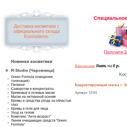
Специальное
Доставка косметики с
официального склада
Kosmoteros.
Получите 1
Новинки косметики
0шт.
на
0 р.
Ваша корзина
:
R-Studio (Чаровница)
Кос
Green Formula (очищение,
тонизация)
Пилинги
Корректирующая маска « Эн
Сыворотки и концентраты
Кремовые и гелевые маски
Артикул:
12101
Маски на нетканной основе
Кремы и средства ухода за областью
глаз
Кремы и гели для лица
Уход за телом
Комплекс "Анти-возраст"
Линия очищающих средств "Green
Formula"