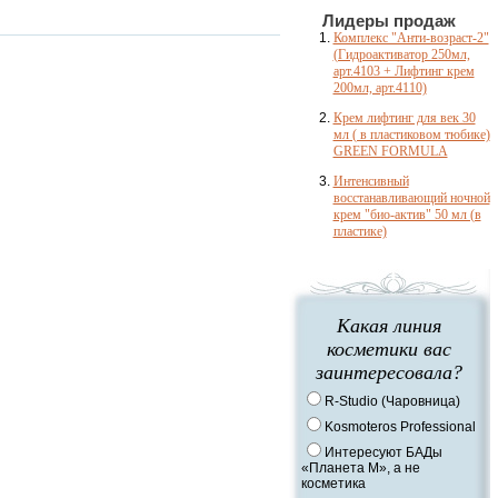
Лидеры продаж
Комплекс "Анти-возраст-2"
(Гидроактиватор 250мл,
арт.4103 + Лифтинг крем
200мл, арт.4110)
Крем лифтинг для век 30
мл ( в пластиковом тюбике)
GREEN FORMULA
Интенсивный
восстанавливающий ночной
крем "био-актив" 50 мл (в
пластике)
Какая линия
косметики вас
заинтересовала?
R-Studio (Чаровница)
Kosmoteros Professional
Интересуют БАДы
«Планета М», а не
косметика