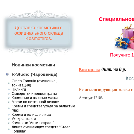
Специальное
Доставка косметики с
официального склада
Kosmoteros.
Получите 1
Новинки косметики
0шт.
на
0 р.
Ваша корзина
:
R-Studio (Чаровница)
Кос
Green Formula (очищение,
тонизация)
Пилинги
Ревитализирующая маска с к
Сыворотки и концентраты
Кремовые и гелевые маски
Артикул:
12108
Маски на нетканной основе
Кремы и средства ухода за областью
глаз
Кремы и гели для лица
Уход за телом
Комплекс "Анти-возраст"
Линия очищающих средств "Green
Formula"