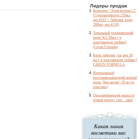
Лидеры продаж
Комплекс "Анти-возраст-2"
(Гидроактиватор 250мл,
арт.4103 + Лифтинг крем
200мл, арт.4110)
Тональный увлажняющий
крем №1-30мл ( в
пластиковом тюбике)
(Green Formula)
Крем лифтинг для век 30
мл ( в пластиковом тюбике)
GREEN FORMULA
Интенсивный
восстанавливающий ночной
крем "био-актив" 50 мл (в
пластике)
Омолаживающая маска от
отеков вокруг глаз - саше
Какая линия
косметики вас