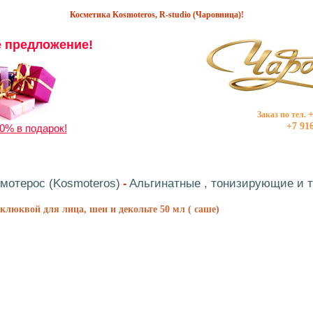
Косметика Kosmoteros, R-studio (Чаровница)!
 предложение!
+
Заказ по тел.
+7 91
0% в подарок!
мотерос (Kosmoteros)
Альгинатные , тонизирующие и т
-
люквой для лица, шеи и декольте 50 мл ( саше)