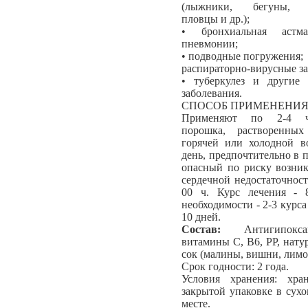
(лыжники, бегуны, в
пловцы и др.);
• бронхиальная аст
пневмонии;
• подводные погружения;
распираторно-вирусные за
• туберкулез и другие 
заболевания.
СПОСОБ ПРИМЕНЕНИЯ
Применяют по 2-4 ч
порошка, растворенны
горячей или холодной во
день, предпочтительно в 
опасный по риску возник
сердечной недостаточност
00 ч. Курс лечения - 
необходимости - 2-3 курса
10 дней.
Состав:
Антигипок
витамины С, В6, РР, нату
сок (малины, вишни, лимо
Срок годности: 2 года.
Условия хранения: хра
закрытой упаковке в сух
месте.