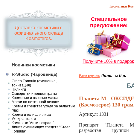
Косметика Kosm
Специальное
предложение!
Доставка косметики с
официального склада
Kosmoteros.
Получите 10% в подарок
Новинки косметики
R-Studio (Чаровница)
0шт.
на
0 р.
Ваша корзина
:
Green Formula (очищение,
Б
тонизация)
Пилинги
Сыворотки и концентраты
Планета М - ОКСИД
Кремовые и гелевые маски
Маски на нетканной основе
(Космотерос) 130 гра
Кремы и средства ухода за областью
глаз
Артикул:
1331
Кремы и гели для лица
Уход за телом
Комплекс "Анти-возраст"
Препарат "Планет
Линия очищающих средств "Green
разработан групп
Formula"