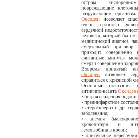
остром кислородном
повреждающие клеточн
разрушающие организм.
Оксиден
позволяет спас
очень грозного явле
сердечной недостаточност
человека, который бы не 
медицинский диагноз, ча
смертельный приговор.
приходит совершенно 
считанные минуты мож
смерти совершенно здоров
Вовремя принятый ан
Оксиден
позволяет сер
справиться с кризисной с
Основные показания 
антигипо-ксанта
Оксиден
• острая сердечная недост
• прединфарктное состоян
• атеросклероз и др. сер
заболевания;
• анемия (малокровие
кровопотери и низ
гемоглобина в крови;
• длительные перегрузки