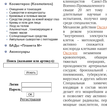
клиницистов Санкт-П
Космотерос (Kosmoteros)
Военно-Промышленно
Очищение и тонизация
свыше 20 лет тому н
Сыворотки и концентраты
длительные научные 
Кремовые и гелевые маски
испытания, получил шир
Средства ухода за кожей вокруг глаз
среди специалистов.
Кремы и гели для лица
Уход за телом
Механизм действия
Окси
Альгинатные , тонизирующие и
в резком усилении э
термо- маски
"внутренних электрос
Солнцезащитные средства
Ампульные сыворотки с пептидами
клеток - митохондрий.
активно снижается 
БАДы «Планета М»
кислорода клетками нашег
Аксессуары
Оксиден
незаменим п
кровопотерях, обшир
Поиск (название или артикул):
тяжелых операциях
проходимости артериаль
сосудов; бронхиальной 
пневмониях, туберкулезе
вирусных и других заболе
Специальная химиче
Логин
входящая в состав мол
Пароль
делает его мощнейшим а
и позволяет ему активно
Регистрация
свободные радикалы, пер
мощные окислители, по